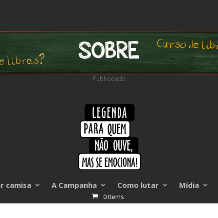
– Publicidade –
r camisa
A Campanha
Como lutar
Mídia
0 Items