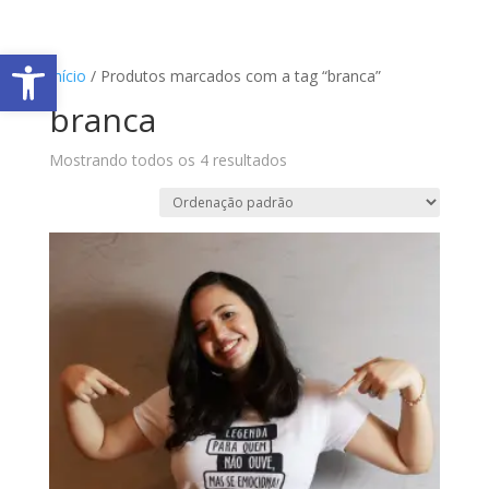
Abrir a barra de ferramentas
Início
/ Produtos marcados com a tag “branca”
branca
Mostrando todos os 4 resultados