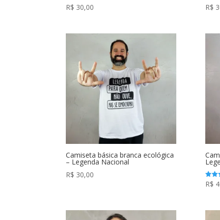
R$
30,00
R$
3
Camiseta básica branca ecológica
Cami
– Legenda Nacional
Lege
R$
30,00
R$
4
Avali
5.00
de 5