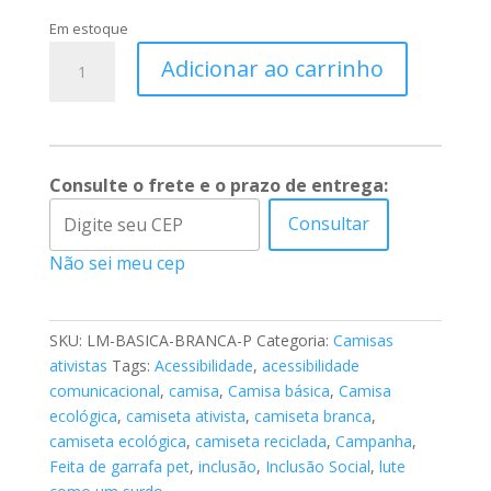
Em estoque
Camiseta
Adicionar ao carrinho
básica
branca
–
Lute
como
Consulte o frete e o prazo de entrega:
uma
Consultar
mãe
de
Não sei meu cep
um
surdo!
quantidade
SKU:
LM-BASICA-BRANCA-P
Categoria:
Camisas
ativistas
Tags:
Acessibilidade
,
acessibilidade
comunicacional
,
camisa
,
Camisa básica
,
Camisa
ecológica
,
camiseta ativista
,
camiseta branca
,
camiseta ecológica
,
camiseta reciclada
,
Campanha
,
Feita de garrafa pet
,
inclusão
,
Inclusão Social
,
lute