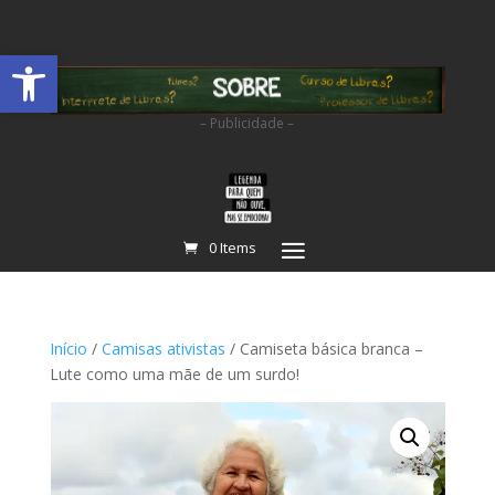
Abrir a barra de ferramentas
– Publicidade –
0 Items
Início
/
Camisas ativistas
/ Camiseta básica branca –
Lute como uma mãe de um surdo!