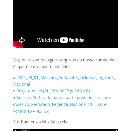
Disponibilizamos alguns arquivos da nossa campanha.
Cliquem e divulguem esta idéia.
»
2020_09_01_Máscara_Andorinha_Inclusiva_Legenda_
Nacional
»
Projeto de lei (PL_256_2007.pdf 63 KB)
»
Adesivo Perfurado para a parte posterior do carro
(Adesivo_Perfurado_Legenda_Nacional.cdr – corel
versão 13 – 42 KB)
Full Banner – 468 x 60 pixels