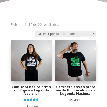
Classificado
Exibindo 1–12 de 22 resultados
por
popularidade
Camiseta básica preta
Camiseta básica preta
ecológica – Legenda
verde flúor ecológica –
Nacional
Legenda Nacional
R$
40,00
Avaliação
R$
40,00
5.00