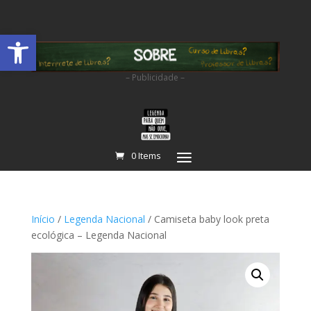
Abrir a barra de ferramentas
– Publicidade –
0 Items
Início
/
Legenda Nacional
/ Camiseta baby look preta
ecológica – Legenda Nacional