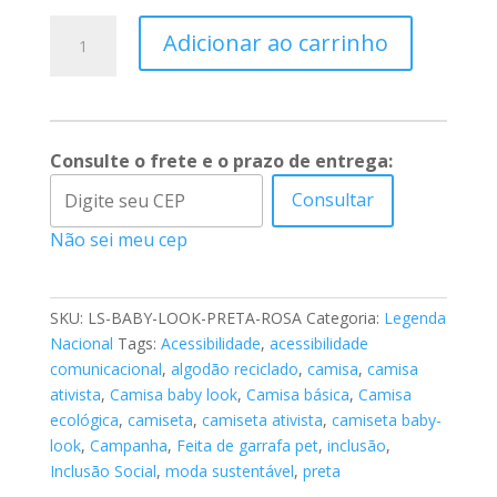
Camiseta
Adicionar ao carrinho
baby
look
preta
ecológica
–
Consulte o frete e o prazo de entrega:
Legenda
Consultar
Nacional
quantidade
Não sei meu cep
SKU:
LS-BABY-LOOK-PRETA-ROSA
Categoria:
Legenda
Nacional
Tags:
Acessibilidade
,
acessibilidade
comunicacional
,
algodão reciclado
,
camisa
,
camisa
ativista
,
Camisa baby look
,
Camisa básica
,
Camisa
ecológica
,
camiseta
,
camiseta ativista
,
camiseta baby-
look
,
Campanha
,
Feita de garrafa pet
,
inclusão
,
Inclusão Social
,
moda sustentável
,
preta